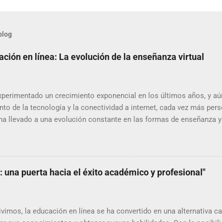
blog
ción en línea: La evolución de la enseñanza virtual
xperimentado un crecimiento exponencial en los últimos años, y a
to de la tecnología y la conectividad a internet, cada vez más per
 ha llevado a una evolución constante en las formas de enseñanza y 
s algunas de las tendencias más relevantes en la educación en lí
s conocimientos. Aprendizaje móvil El uso de dispositivos móvile
ha vuelto omnipresente en nuestra sociedad. Por lo tanto, no es de e
ncias más importantes en la educación en línea. Cada vez más pla
: una puerta hacia el éxito académico y profesional"
s par...
 vivimos, la educación en línea se ha convertido en una alternativa 