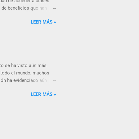
idad de acceder a clases
e de beneficios que han
ipales beneficios de la
LEER MÁS »
cación en línea es su
te a un salón de clases en
urso desde cualquier
to se ha visto aún más
n todo el mundo, muchos
ción ha evidenciado aún
rama educativo. En este
LEER MÁS »
 cómo están impactando en
ntajas de la educación en
udio y realizar sus tareas