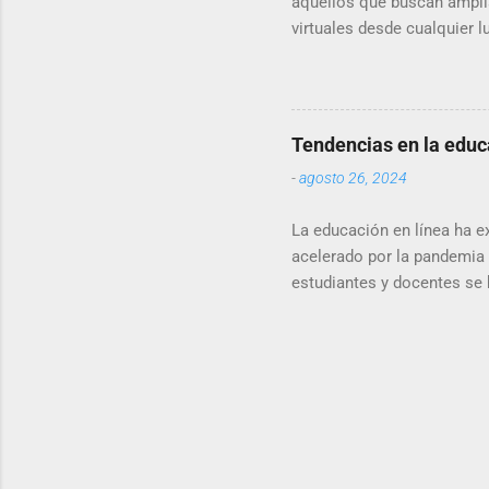
aquellos que buscan amplia
virtuales desde cualquier 
revolucionado la forma en 
educación en línea. Accesib
accesibilidad. A diferencia
horarios específicos, la e
Tendencias en la educ
dispositivo con conexión a 
-
agosto 26, 2024
La educación en línea ha e
acelerado por la pandemia
estudiantes y docentes se 
más la importancia y las t
artículo, hablaremos sobre
la forma en que aprendemos
línea es su flexibilidad y 
en cualquier momento y luga