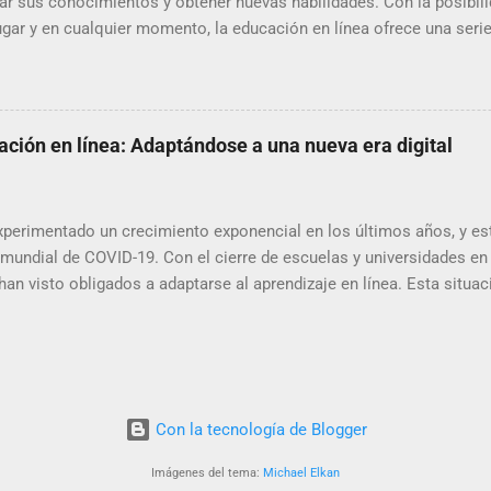
r sus conocimientos y obtener nuevas habilidades. Con la posibil
lugar y en cualquier momento, la educación en línea ofrece una seri
que aprendemos. A continuación, explicaremos algunos de los princ
ilidad y flexibilidad: Una de las ventajas más destacadas de la edu
 de la educación tradicional, en la que se requiere asistir físicamen
ducación en línea permite a los alumnos acceder al contenido del c
ación en línea: Adaptándose a una nueva era digital
internet. Esto significa que no importa dón...
xperimentado un crecimiento exponencial en los últimos años, y es
 mundial de COVID-19. Con el cierre de escuelas y universidades e
han visto obligados a adaptarse al aprendizaje en línea. Esta situa
endencias en la educación en línea, que están remodelando el pano
 algunas de las principales tendencias en la educación en línea y
 y enseñamos. Flexibilidad y accesibilidad Una de las mayores ve
accesibilidad. Los estudiantes pueden acceder a los materiales de est
r, lo que les permite adaptar su hor...
Con la tecnología de Blogger
Imágenes del tema:
Michael Elkan