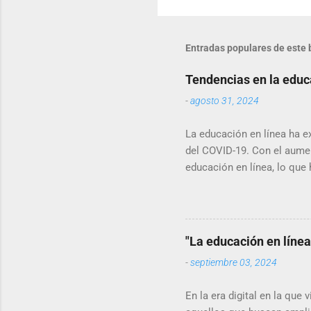
Entradas populares de este 
Tendencias en la educa
-
agosto 31, 2024
La educación en línea ha e
del COVID-19. Con el aumen
educación en línea, lo que
este artículo, exploraremo
la forma en que adquirimo
inteligentes y tabletas se 
móvil sea una de las tende
"La educación en línea
ofrecen aplicaciones móvile
-
septiembre 03, 2024
En la era digital en la que