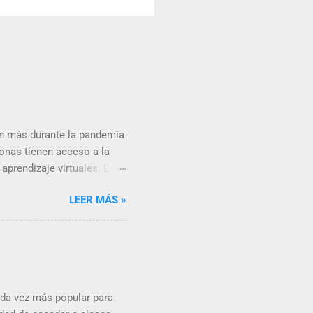
ún más durante la pandemia
sonas tienen acceso a la
aprendizaje virtuales. En
nea y cómo están cambiando
LEER MÁS »
s como teléfonos
xtrañar que el aprendizaje
taformas de aprendizaje
cada vez más popular para