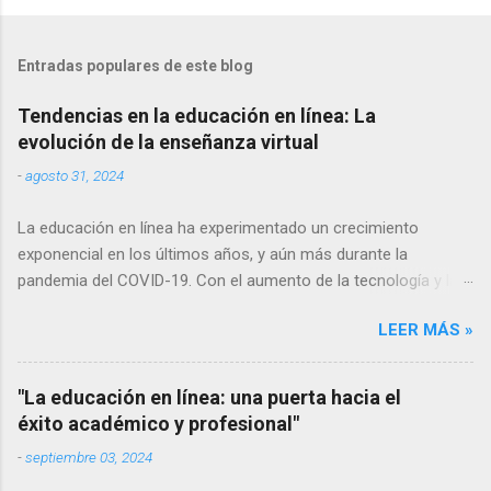
Entradas populares de este blog
Tendencias en la educación en línea: La
evolución de la enseñanza virtual
-
agosto 31, 2024
La educación en línea ha experimentado un crecimiento
exponencial en los últimos años, y aún más durante la
pandemia del COVID-19. Con el aumento de la tecnología y la
conectividad a internet, cada vez más personas tienen acceso
LEER MÁS »
a la educación en línea, lo que ha llevado a una evolución
constante en las formas de enseñanza y aprendizaje virtuales.
En este artículo, exploraremos algunas de las tendencias más
"La educación en línea: una puerta hacia el
relevantes en la educación en línea y cómo están cambiando la
éxito académico y profesional"
forma en que adquirimos conocimientos. Aprendizaje móvil El
-
septiembre 03, 2024
uso de dispositivos móviles como teléfonos inteligentes y
tabletas se ha vuelto omnipresente en nuestra sociedad. Por lo