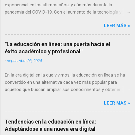
exponencial en los últimos años, y aún más durante la
pandemia del COVID-19. Con el aumento de la tecnología y la
conectividad a internet, cada vez más personas tienen acceso
LEER MÁS »
a la educación en línea, lo que ha llevado a una evolución
constante en las formas de enseñanza y aprendizaje virtuales.
En este artículo, exploraremos algunas de las tendencias más
"La educación en línea: una puerta hacia el
relevantes en la educación en línea y cómo están cambiando la
éxito académico y profesional"
forma en que adquirimos conocimientos. Aprendizaje móvil El
-
septiembre 03, 2024
uso de dispositivos móviles como teléfonos inteligentes y
tabletas se ha vuelto omnipresente en nuestra sociedad. Por lo
En la era digital en la que vivimos, la educación en línea se ha
tanto, no es de extrañar que el aprendizaje móvil sea una de
convertido en una alternativa cada vez más popular para
las tendencias más importantes en la educación en línea. Cada
aquellos que buscan ampliar sus conocimientos y obtener
vez más plataformas de aprendizaje ofrecen aplicaciones
nuevas habilidades. Con la posibilidad de acceder a clases
móviles par...
LEER MÁS »
virtuales desde cualquier lugar y en cualquier momento, la
educación en línea ofrece una serie de beneficios que han
revolucionado la forma en que aprendemos. A continuación,
Tendencias en la educación en línea:
explicaremos algunos de los principales beneficios de la
Adaptándose a una nueva era digital
educación en línea. Accesibilidad y flexibilidad: Una de las