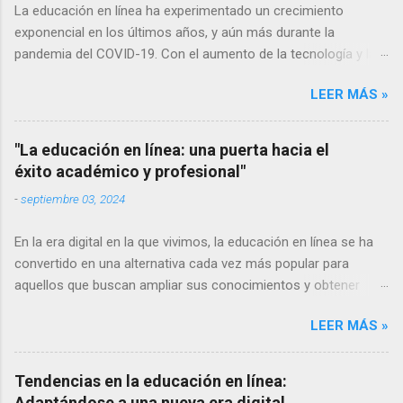
La educación en línea ha experimentado un crecimiento
exponencial en los últimos años, y aún más durante la
pandemia del COVID-19. Con el aumento de la tecnología y la
conectividad a internet, cada vez más personas tienen acceso
LEER MÁS »
a la educación en línea, lo que ha llevado a una evolución
constante en las formas de enseñanza y aprendizaje virtuales.
En este artículo, exploraremos algunas de las tendencias más
"La educación en línea: una puerta hacia el
relevantes en la educación en línea y cómo están cambiando la
éxito académico y profesional"
forma en que adquirimos conocimientos. Aprendizaje móvil El
-
septiembre 03, 2024
uso de dispositivos móviles como teléfonos inteligentes y
tabletas se ha vuelto omnipresente en nuestra sociedad. Por lo
En la era digital en la que vivimos, la educación en línea se ha
tanto, no es de extrañar que el aprendizaje móvil sea una de
convertido en una alternativa cada vez más popular para
las tendencias más importantes en la educación en línea. Cada
aquellos que buscan ampliar sus conocimientos y obtener
vez más plataformas de aprendizaje ofrecen aplicaciones
nuevas habilidades. Con la posibilidad de acceder a clases
móviles par...
LEER MÁS »
virtuales desde cualquier lugar y en cualquier momento, la
educación en línea ofrece una serie de beneficios que han
revolucionado la forma en que aprendemos. A continuación,
Tendencias en la educación en línea:
explicaremos algunos de los principales beneficios de la
Adaptándose a una nueva era digital