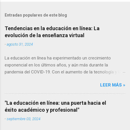
Entradas populares de este blog
Tendencias en la educación en línea: La
evolución de la enseñanza virtual
-
agosto 31, 2024
La educación en línea ha experimentado un crecimiento
exponencial en los últimos años, y aún más durante la
pandemia del COVID-19. Con el aumento de la tecnología y la
conectividad a internet, cada vez más personas tienen acceso
LEER MÁS »
a la educación en línea, lo que ha llevado a una evolución
constante en las formas de enseñanza y aprendizaje virtuales.
En este artículo, exploraremos algunas de las tendencias más
"La educación en línea: una puerta hacia el
relevantes en la educación en línea y cómo están cambiando la
éxito académico y profesional"
forma en que adquirimos conocimientos. Aprendizaje móvil El
-
septiembre 03, 2024
uso de dispositivos móviles como teléfonos inteligentes y
tabletas se ha vuelto omnipresente en nuestra sociedad. Por lo