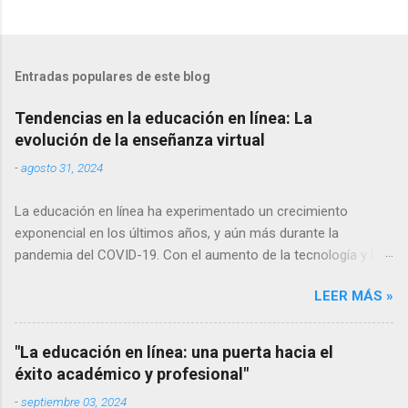
Entradas populares de este blog
Tendencias en la educación en línea: La
evolución de la enseñanza virtual
-
agosto 31, 2024
La educación en línea ha experimentado un crecimiento
exponencial en los últimos años, y aún más durante la
pandemia del COVID-19. Con el aumento de la tecnología y la
conectividad a internet, cada vez más personas tienen acceso
LEER MÁS »
a la educación en línea, lo que ha llevado a una evolución
constante en las formas de enseñanza y aprendizaje virtuales.
En este artículo, exploraremos algunas de las tendencias más
"La educación en línea: una puerta hacia el
relevantes en la educación en línea y cómo están cambiando la
éxito académico y profesional"
forma en que adquirimos conocimientos. Aprendizaje móvil El
-
septiembre 03, 2024
uso de dispositivos móviles como teléfonos inteligentes y