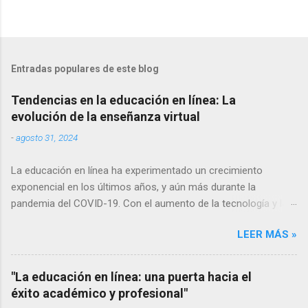
Entradas populares de este blog
Tendencias en la educación en línea: La
evolución de la enseñanza virtual
-
agosto 31, 2024
La educación en línea ha experimentado un crecimiento
exponencial en los últimos años, y aún más durante la
pandemia del COVID-19. Con el aumento de la tecnología y la
conectividad a internet, cada vez más personas tienen acceso
LEER MÁS »
a la educación en línea, lo que ha llevado a una evolución
constante en las formas de enseñanza y aprendizaje virtuales.
En este artículo, exploraremos algunas de las tendencias más
"La educación en línea: una puerta hacia el
relevantes en la educación en línea y cómo están cambiando la
éxito académico y profesional"
forma en que adquirimos conocimientos. Aprendizaje móvil El