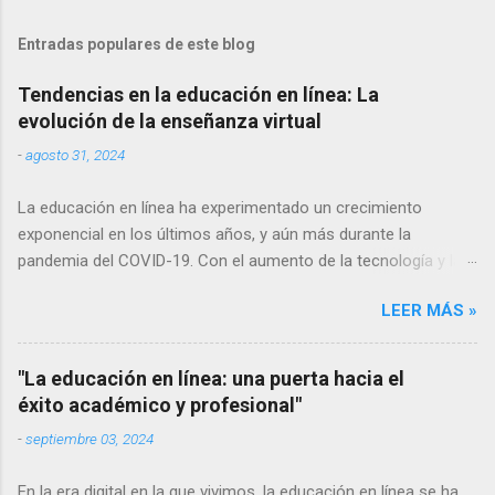
Entradas populares de este blog
Tendencias en la educación en línea: La
evolución de la enseñanza virtual
-
agosto 31, 2024
La educación en línea ha experimentado un crecimiento
exponencial en los últimos años, y aún más durante la
pandemia del COVID-19. Con el aumento de la tecnología y la
conectividad a internet, cada vez más personas tienen acceso
LEER MÁS »
a la educación en línea, lo que ha llevado a una evolución
constante en las formas de enseñanza y aprendizaje virtuales.
En este artículo, exploraremos algunas de las tendencias más
"La educación en línea: una puerta hacia el
relevantes en la educación en línea y cómo están cambiando la
éxito académico y profesional"
forma en que adquirimos conocimientos. Aprendizaje móvil El
-
septiembre 03, 2024
uso de dispositivos móviles como teléfonos inteligentes y
tabletas se ha vuelto omnipresente en nuestra sociedad. Por lo
En la era digital en la que vivimos, la educación en línea se ha