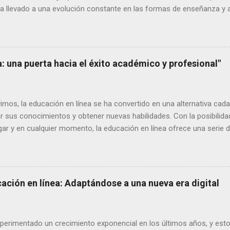
ha llevado a una evolución constante en las formas de enseñanza y ap
s algunas de las tendencias más relevantes en la educación en líne
nocimientos. Aprendizaje móvil El uso de dispositivos móviles como
resente en nuestra sociedad. Por lo tanto, no es de extrañar que el 
rtantes en la educación en línea. Cada vez más plataformas de apr
a: una puerta hacia el éxito académico y profesional"
vivimos, la educación en línea se ha convertido en una alternativa ca
r sus conocimientos y obtener nuevas habilidades. Con la posibilida
ugar y en cualquier momento, la educación en línea ofrece una serie 
que aprendemos. A continuación, explicaremos algunos de los princip
ilidad y flexibilidad: Una de las ventajas más destacadas de la educa
de la educación tradicional, en la que se requiere asistir físicamente
ucación en línea permite a los alumnos acceder al contenido del cur
ación en línea: Adaptándose a una nueva era digital
nternet. Esto significa que no importa dón...
xperimentado un crecimiento exponencial en los últimos años, y est