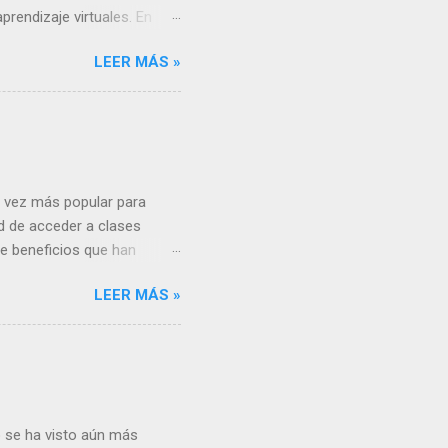
rendizaje virtuales. En
a y cómo están cambiando la
LEER MÁS »
 teléfonos inteligentes y
aprendizaje móvil sea una
endizaje ofrecen
da vez más popular para
d de acceder a clases
de beneficios que han
ales beneficios de la
LEER MÁS »
ción en línea es su
 a un salón de clases en
so desde cualquier
o se ha visto aún más