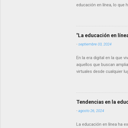
educación en línea, lo que 
este artículo, exploraremo
forma en que adquirimos co
tabletas se ha vuelto omnip
de las tendencias más impo
"La educación en líne
aplicaciones móviles par...
-
septiembre 03, 2024
En la era digital en la que 
aquellos que buscan amplia
virtuales desde cualquier l
revolucionado la forma en 
educación en línea. Accesib
accesibilidad. A diferencia 
horarios específicos, la ed
Tendencias en la educ
dispositivo con conexión a i
-
agosto 26, 2024
La educación en línea ha e