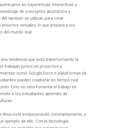
sumergirse en experiencias interactivas y
l aprendizaje de conceptos abstractos y
 AR también se utilizan para crear
 entornos virtuales, lo que prepara a los
s del mundo real.
s una tendencia que está transformando la
es trabajan juntos en proyectos y
rramientas como Google Docs o plataformas de
studiantes pueden colaborar en tiempo real
undo. Esto no solo fomenta el trabajo en
ermite a los estudiantes aprender de
lturas.
n línea está evolucionando constantemente, y
n ejemplo de ello. Con la tecnología
ados, es probable que surjan nuevas