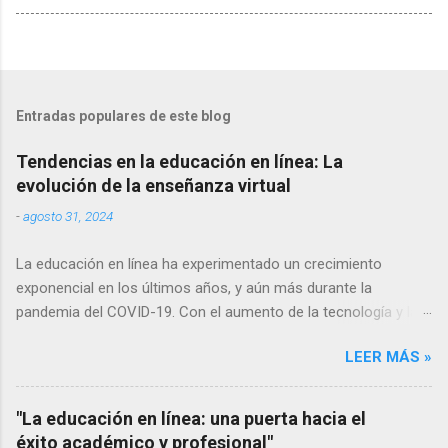
Entradas populares de este blog
Tendencias en la educación en línea: La
evolución de la enseñanza virtual
-
agosto 31, 2024
La educación en línea ha experimentado un crecimiento
exponencial en los últimos años, y aún más durante la
pandemia del COVID-19. Con el aumento de la tecnología y la
conectividad a internet, cada vez más personas tienen acceso
LEER MÁS »
a la educación en línea, lo que ha llevado a una evolución
constante en las formas de enseñanza y aprendizaje virtuales.
En este artículo, exploraremos algunas de las tendencias más
"La educación en línea: una puerta hacia el
relevantes en la educación en línea y cómo están cambiando la
éxito académico y profesional"