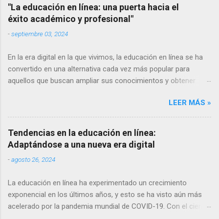
En este artículo, exploraremos algunas de las tendencias más
"La educación en línea: una puerta hacia el
relevantes en la educación en línea y cómo están cambiando la
éxito académico y profesional"
forma en que adquirimos conocimientos. Aprendizaje móvil El
-
septiembre 03, 2024
uso de dispositivos móviles como teléfonos inteligentes y
tabletas se ha vuelto omnipresente en nuestra sociedad. Por lo
En la era digital en la que vivimos, la educación en línea se ha
tanto, no es de extrañar que el aprendizaje móvil sea una de
convertido en una alternativa cada vez más popular para
las tendencias más importantes en la educación en línea. Cada
aquellos que buscan ampliar sus conocimientos y obtener
vez más plataformas de aprendizaje ofrecen aplicaciones
nuevas habilidades. Con la posibilidad de acceder a clases
móviles par...
LEER MÁS »
virtuales desde cualquier lugar y en cualquier momento, la
educación en línea ofrece una serie de beneficios que han
revolucionado la forma en que aprendemos. A continuación,
Tendencias en la educación en línea:
explicaremos algunos de los principales beneficios de la
Adaptándose a una nueva era digital
educación en línea. Accesibilidad y flexibilidad: Una de las
-
agosto 26, 2024
ventajas más destacadas de la educación en línea es su
accesibilidad. A diferencia de la educación tradicional, en la que
La educación en línea ha experimentado un crecimiento
se requiere asistir físicamente a un salón de clases en
exponencial en los últimos años, y esto se ha visto aún más
horarios específicos, la educación en línea permite a los
acelerado por la pandemia mundial de COVID-19. Con el cierre
alumnos acceder al contenido del curso desde cualquier
de escuelas y universidades en todo el mundo, muchos