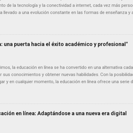
o de la tecnología y la conectividad a internet, cada vez más perso
ha llevado a una evolución constante en las formas de enseñanza y ap
s algunas de las tendencias más relevantes en la educación en líne
nocimientos. Aprendizaje móvil El uso de dispositivos móviles como
resente en nuestra sociedad. Por lo tanto, no es de extrañar que el 
rtantes en la educación en línea. Cada vez más plataformas de apr
a: una puerta hacia el éxito académico y profesional"
vivimos, la educación en línea se ha convertido en una alternativa ca
r sus conocimientos y obtener nuevas habilidades. Con la posibilida
ugar y en cualquier momento, la educación en línea ofrece una serie 
que aprendemos. A continuación, explicaremos algunos de los princip
ilidad y flexibilidad: Una de las ventajas más destacadas de la educa
de la educación tradicional, en la que se requiere asistir físicamente
ucación en línea permite a los alumnos acceder al contenido del cur
ación en línea: Adaptándose a una nueva era digital
nternet. Esto significa que no importa dón...