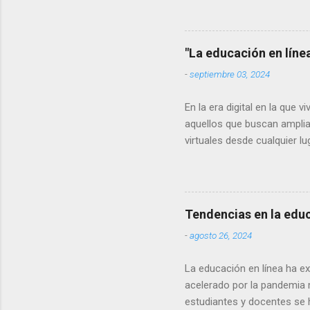
forma en que adquirimos co
tabletas se ha vuelto omnip
de las tendencias más impo
"La educación en líne
aplicaciones móviles par...
-
septiembre 03, 2024
En la era digital en la que 
aquellos que buscan amplia
virtuales desde cualquier l
revolucionado la forma en 
educación en línea. Accesib
accesibilidad. A diferencia 
horarios específicos, la ed
Tendencias en la educ
dispositivo con conexión a i
-
agosto 26, 2024
La educación en línea ha e
acelerado por la pandemia 
estudiantes y docentes se h