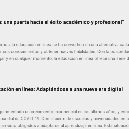
nocimientos. Aprendizaje móvil El uso de dispositivos móviles como
resente en nuestra sociedad. Por lo tanto, no es de extrañar que el 
rtantes en la educación en línea. Cada vez más plataformas de apr
a: una puerta hacia el éxito académico y profesional"
vivimos, la educación en línea se ha convertido en una alternativa ca
r sus conocimientos y obtener nuevas habilidades. Con la posibilida
ugar y en cualquier momento, la educación en línea ofrece una serie 
que aprendemos. A continuación, explicaremos algunos de los princip
ilidad y flexibilidad: Una de las ventajas más destacadas de la educa
de la educación tradicional, en la que se requiere asistir físicamente
ucación en línea permite a los alumnos acceder al contenido del cur
ación en línea: Adaptándose a una nueva era digital
nternet. Esto significa que no importa dón...
xperimentado un crecimiento exponencial en los últimos años, y est
mundial de COVID-19. Con el cierre de escuelas y universidades en
an visto obligados a adaptarse al aprendizaje en línea. Esta situac