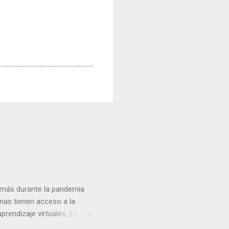
n más durante la pandemia
nas tienen acceso a la
rendizaje virtuales. En
a y cómo están cambiando la