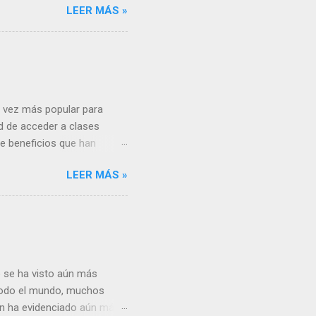
LEER MÁS »
 teléfonos inteligentes y
aprendizaje móvil sea una
endizaje ofrecen
da vez más popular para
d de acceder a clases
de beneficios que han
ales beneficios de la
LEER MÁS »
ción en línea es su
 a un salón de clases en
so desde cualquier
o se ha visto aún más
 todo el mundo, muchos
ión ha evidenciado aún más