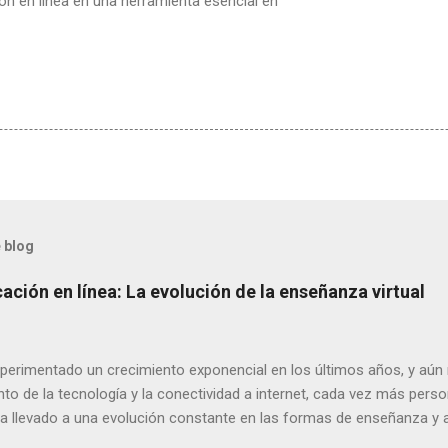
ón en línea en una herramienta esencial en
 blog
ación en línea: La evolución de la enseñanza virtual
xperimentado un crecimiento exponencial en los últimos años, y aú
o de la tecnología y la conectividad a internet, cada vez más perso
ha llevado a una evolución constante en las formas de enseñanza y ap
s algunas de las tendencias más relevantes en la educación en líne